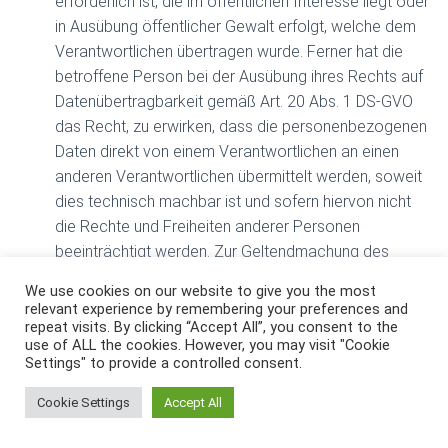
erforderlich ist, die im öffentlichen Interesse liegt oder
in Ausübung öffentlicher Gewalt erfolgt, welche dem
Verantwortlichen übertragen wurde. Ferner hat die
betroffene Person bei der Ausübung ihres Rechts auf
Datenübertragbarkeit gemäß Art. 20 Abs. 1 DS-GVO
das Recht, zu erwirken, dass die personenbezogenen
Daten direkt von einem Verantwortlichen an einen
anderen Verantwortlichen übermittelt werden, soweit
dies technisch machbar ist und sofern hiervon nicht
die Rechte und Freiheiten anderer Personen
beeinträchtigt werden. Zur Geltendmachung des
Rechts auf Datenübertragbarkeit kann sich die
We use cookies on our website to give you the most
betroffene Person jederzeit an einen Mitarbeiter der
relevant experience by remembering your preferences and
Stadtteilbeirat Erlangen Süd c/o Bürgermeister und
repeat visits. By clicking “Accept All”, you consent to the
use of ALL the cookies. However, you may visit "Cookie
Presseamt wenden.
Settings" to provide a controlled consent.
g) Recht auf Widerspruch Jede von der Verarbeitung
personenbezogener Daten betroffene Person hat das
Cookie Settings
Accept All
vom Europäischen Richtlinien- und Verordnungsgeber