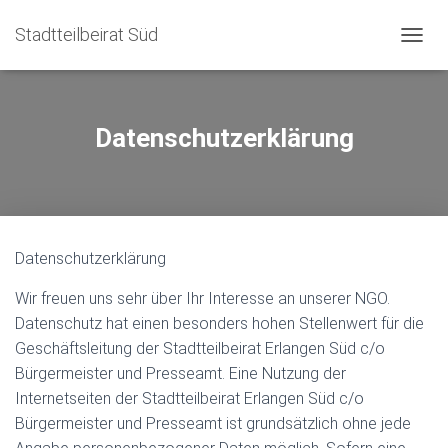
Stadtteilbeirat Süd
N
A
V
I
G
Datenschutzerklärung
A
T
I
O
N
U
Datenschutzerklärung
M
S
Wir freuen uns sehr über Ihr Interesse an unserer NGO.
C
H
Datenschutz hat einen besonders hohen Stellenwert für die
A
Geschäftsleitung der Stadtteilbeirat Erlangen Süd c/o
L
Bürgermeister und Presseamt. Eine Nutzung der
T
E
Internetseiten der Stadtteilbeirat Erlangen Süd c/o
N
Bürgermeister und Presseamt ist grundsätzlich ohne jede